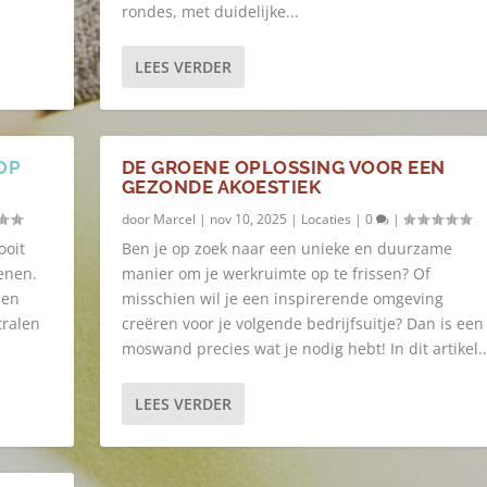
rondes, met duidelijke...
LEES VERDER
OP
DE GROENE OPLOSSING VOOR EEN
GEZONDE AKOESTIEK
door
Marcel
|
nov 10, 2025
|
Locaties
|
0
|
ooit
Ben je op zoek naar een unieke en duurzame
enen.
manier om je werkruimte op te frissen? Of
 en
misschien wil je een inspirerende omgeving
tralen
creëren voor je volgende bedrijfsuitje? Dan is een
moswand precies wat je nodig hebt! In dit artikel..
LEES VERDER