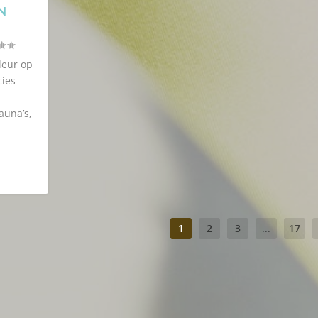
N
leur op
cies
auna’s,
1
2
3
...
17