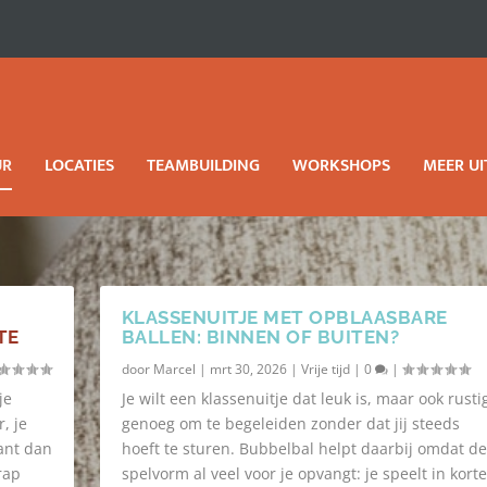
UR
LOCATIES
TEAMBUILDING
WORKSHOPS
MEER UI
KLASSENUITJE MET OPBLAASBARE
TE
BALLEN: BINNEN OF BUITEN?
door
Marcel
|
mrt 30, 2026
|
Vrije tijd
|
0
|
je
Je wilt een klassenuitje dat leuk is, maar ook rusti
, je
genoeg om te begeleiden zonder dat jij steeds
kant dan
hoeft te sturen. Bubbelbal helpt daarbij omdat de
rap
spelvorm al veel voor je opvangt: je speelt in korte