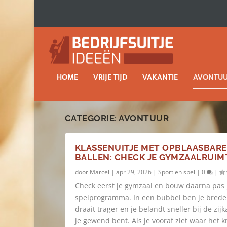
HOME
VRIJE TIJD
VAKANTIE
AVONTU
CATEGORIE:
AVONTUUR
KLASSENUITJE MET OPBLAASBARE
BALLEN: CHECK JE GYMZAALRUIM
door
Marcel
|
apr 29, 2026
|
Sport en spel
|
0
|
Check eerst je gymzaal en bouw daarna pas 
spelprogramma. In een bubbel ben je breder
draait trager en je belandt sneller bij de zij
je gewend bent. Als je vooraf ziet waar het k