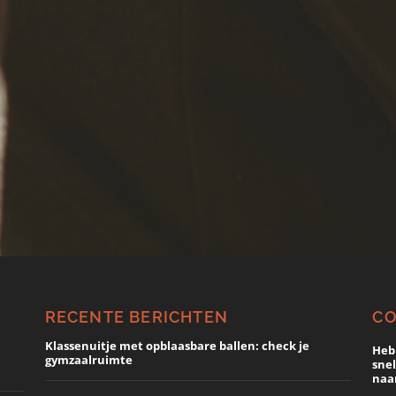
RECENTE BERICHTEN
C
Klassenuitje met opblaasbare ballen: check je
Heb
gymzaalruimte
snel
naar