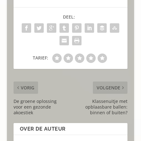
DEEL:
TARIEF:
VORIG
VOLGENDE
De groene oplossing
Klassenuitje met
voor een gezonde
opblaasbare ballen:
akoestiek
binnen of buiten?
OVER DE AUTEUR