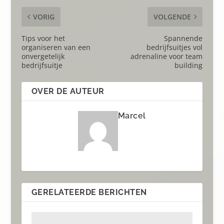
VORIG
VOLGENDE
Tips voor het
Spannende
organiseren van een
bedrijfsuitjes vol
onvergetelijk
adrenaline voor team
bedrijfsuitje
building
OVER DE AUTEUR
Marcel
GERELATEERDE BERICHTEN