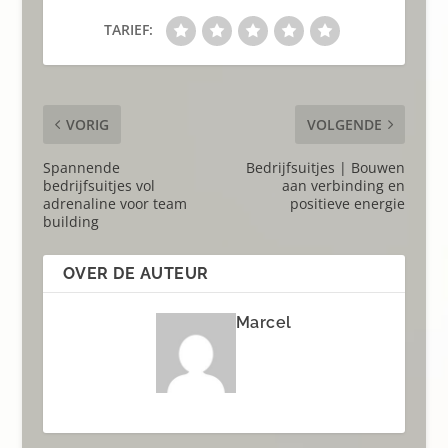
TARIEF:
VORIG
VOLGENDE
Spannende
Bedrijfsuitjes | Bouwen
bedrijfsuitjes vol
aan verbinding en
adrenaline voor team
positieve energie
building
OVER DE AUTEUR
Marcel