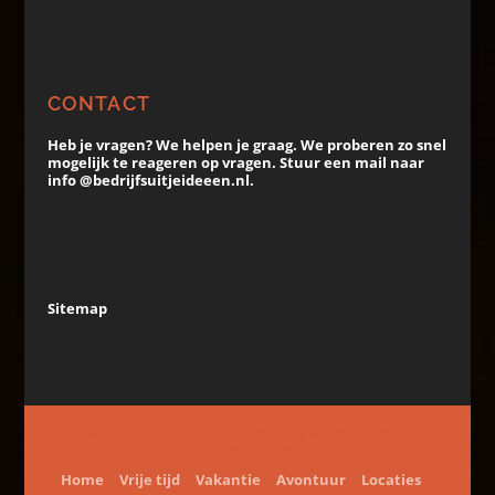
CONTACT
Heb je vragen? We helpen je graag. We proberen zo snel
mogelijk te reageren op vragen. Stuur een mail naar
info @bedrijfsuitjeideeen.nl.
Sitemap
Ontworpen door
Elegant Themes
| Mogelijk gemaakt
door
WordPress
Home
Vrije tijd
Vakantie
Avontuur
Locaties