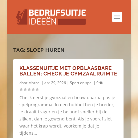
TAG:
SLOEP HUREN
KLASSENUITJE MET OPBLAASBARE
BALLEN: CHECK JE GYMZAALRUIMTE
door
Marcel
|
apr 29, 2026
|
Sport en spel
|
0
|
Check eerst je gymzaal en bouw daarna pas je
spelprogramma. In een bubbel ben je breder,
je draait trager en je belandt sneller bij de
zijkant dan je gewend bent. Als je vooraf ziet
waar het krap wordt, voorkom je dat je
tijdens...