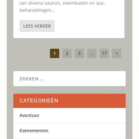
van diverse sauna’s, zwembaden en spa-
behandelingen...
LEES VERDER
1
2
3
...
17
CATEGORIEËN
Avontuur
Evenementen