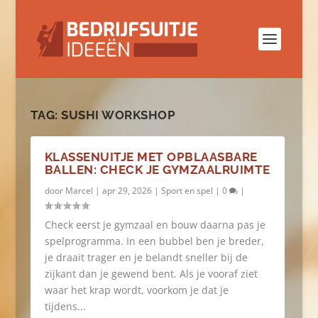
TAG:
SUSHI WORKSHOP
KLASSENUITJE MET OPBLAASBARE
BALLEN: CHECK JE GYMZAALRUIMTE
door
Marcel
|
apr 29, 2026
|
Sport en spel
|
0
|
Check eerst je gymzaal en bouw daarna pas je
spelprogramma. In een bubbel ben je breder,
je draait trager en je belandt sneller bij de
zijkant dan je gewend bent. Als je vooraf ziet
waar het krap wordt, voorkom je dat je
tijdens...