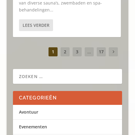
van diverse sauna’s, zwembaden en spa-
behandelingen...
LEES VERDER
1
2
3
...
17
CATEGORIEËN
Avontuur
Evenementen