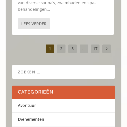
van diverse sauna’s, zwembaden en spa-
behandelingen...
LEES VERDER
1
2
3
...
17
CATEGORIEËN
Avontuur
Evenementen