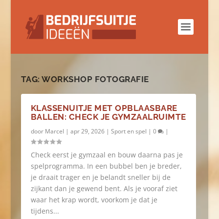
TAG:
WORKSHOP FOTOGRAFIE
KLASSENUITJE MET OPBLAASBARE
BALLEN: CHECK JE GYMZAALRUIMTE
door
Marcel
|
apr 29, 2026
|
Sport en spel
|
0
|
Check eerst je gymzaal en bouw daarna pas je
spelprogramma. In een bubbel ben je breder,
je draait trager en je belandt sneller bij de
zijkant dan je gewend bent. Als je vooraf ziet
waar het krap wordt, voorkom je dat je
tijdens...