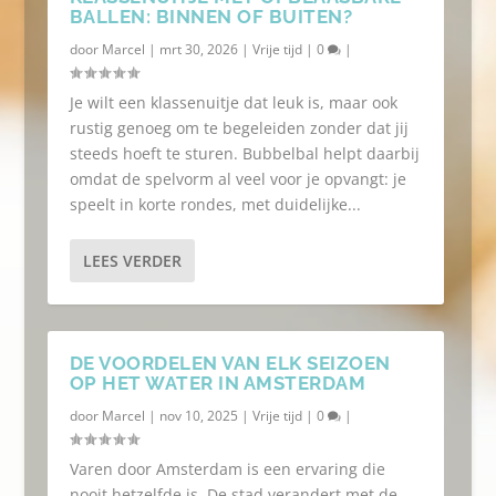
BALLEN: BINNEN OF BUITEN?
door
Marcel
|
mrt 30, 2026
|
Vrije tijd
|
0
|
Je wilt een klassenuitje dat leuk is, maar ook
rustig genoeg om te begeleiden zonder dat jij
steeds hoeft te sturen. Bubbelbal helpt daarbij
omdat de spelvorm al veel voor je opvangt: je
speelt in korte rondes, met duidelijke...
LEES VERDER
DE VOORDELEN VAN ELK SEIZOEN
OP HET WATER IN AMSTERDAM
door
Marcel
|
nov 10, 2025
|
Vrije tijd
|
0
|
Varen door Amsterdam is een ervaring die
nooit hetzelfde is. De stad verandert met de