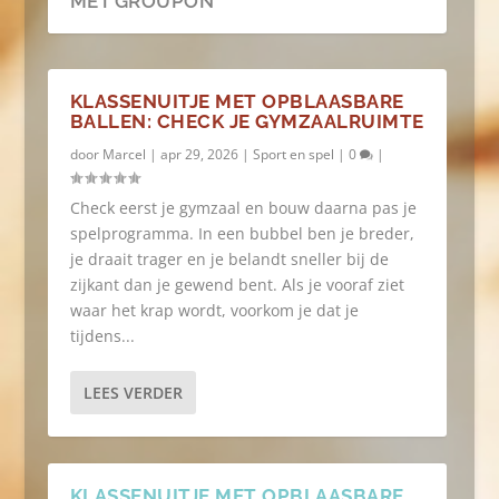
MET GROUPON
KLASSENUITJE MET OPBLAASBARE
BALLEN: CHECK JE GYMZAALRUIMTE
door
Marcel
|
apr 29, 2026
|
Sport en spel
|
0
|
Check eerst je gymzaal en bouw daarna pas je
spelprogramma. In een bubbel ben je breder,
je draait trager en je belandt sneller bij de
zijkant dan je gewend bent. Als je vooraf ziet
waar het krap wordt, voorkom je dat je
tijdens...
LEES VERDER
KLASSENUITJE MET OPBLAASBARE