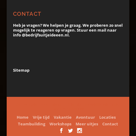
CONTACT
Heb je vragen? We helpen je graag. We proberen zo snel
mogelijk te reageren op vragen. Stuur een mail naar
info @bedrijfsuitjeideeen.nl.
Sitemap
Ontworpen door
Elegant Themes
| Mogelijk gemaakt
door
WordPress
Home
Vrije tijd
Vakantie
Avontuur
Locaties
Teambuilding
Workshops
Meer uitjes
Contact