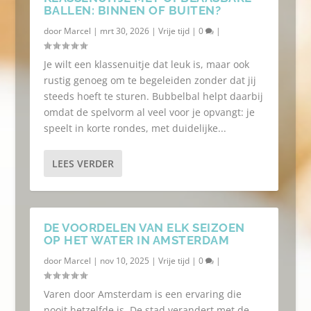
BALLEN: BINNEN OF BUITEN?
door
Marcel
|
mrt 30, 2026
|
Vrije tijd
|
0
|
Je wilt een klassenuitje dat leuk is, maar ook
rustig genoeg om te begeleiden zonder dat jij
steeds hoeft te sturen. Bubbelbal helpt daarbij
omdat de spelvorm al veel voor je opvangt: je
speelt in korte rondes, met duidelijke...
LEES VERDER
DE VOORDELEN VAN ELK SEIZOEN
OP HET WATER IN AMSTERDAM
door
Marcel
|
nov 10, 2025
|
Vrije tijd
|
0
|
Varen door Amsterdam is een ervaring die
nooit hetzelfde is. De stad verandert met de