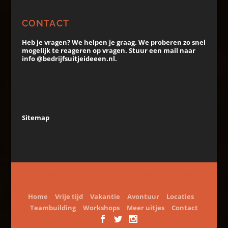
CONTACT
Heb je vragen? We helpen je graag. We proberen zo snel
mogelijk te reageren op vragen. Stuur een mail naar
info @bedrijfsuitjeideeen.nl.
Sitemap
Ontworpen door
Elegant Themes
| Mogelijk gemaakt
door
WordPress
Home
Vrije tijd
Vakantie
Avontuur
Locaties
Teambuilding
Workshops
Meer uitjes
Contact