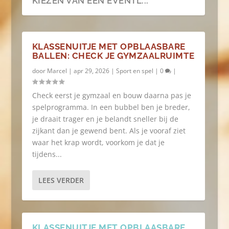
KIEZEN VAN EEN EVENTL...
KLASSENUITJE MET OPBLAASBARE
BALLEN: CHECK JE GYMZAALRUIMTE
door
Marcel
|
apr 29, 2026
|
Sport en spel
|
0
|
Check eerst je gymzaal en bouw daarna pas je
spelprogramma. In een bubbel ben je breder,
je draait trager en je belandt sneller bij de
zijkant dan je gewend bent. Als je vooraf ziet
waar het krap wordt, voorkom je dat je
tijdens...
LEES VERDER
KLASSENUITJE MET OPBLAASBARE