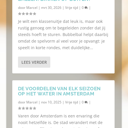
door
Marcel
|
mrt 30, 2026
|
Vrije tijd
|
0
|
Je wilt een klassenuitje dat leuk is, maar ook
rustig genoeg om te begeleiden zonder dat jij
steeds hoeft te sturen. Bubbelbal helpt daarbij
omdat de spelvorm al veel voor je opvangt: je
speelt in korte rondes, met duidelijke...
LEES VERDER
DE VOORDELEN VAN ELK SEIZOEN
OP HET WATER IN AMSTERDAM
door
Marcel
|
nov 10, 2025
|
Vrije tijd
|
0
|
Varen door Amsterdam is een ervaring die
nooit hetzelfde is. De stad verandert met de