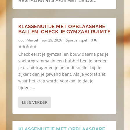
RESTAURANTS AAN HET LEIDS...
KLASSENUITJE MET OPBLAASBARE
BALLEN: CHECK JE GYMZAALRUIMTE
door
Marcel
|
apr 29, 2026
|
Sport en spel
|
0
|
Check eerst je gymzaal en bouw daarna pas je
spelprogramma. In een bubbel ben je breder,
je draait trager en je belandt sneller bij de
zijkant dan je gewend bent. Als je vooraf ziet
waar het krap wordt, voorkom je dat je
tijdens...
LEES VERDER
KLASSENUITJE MET OPBLAASBARE