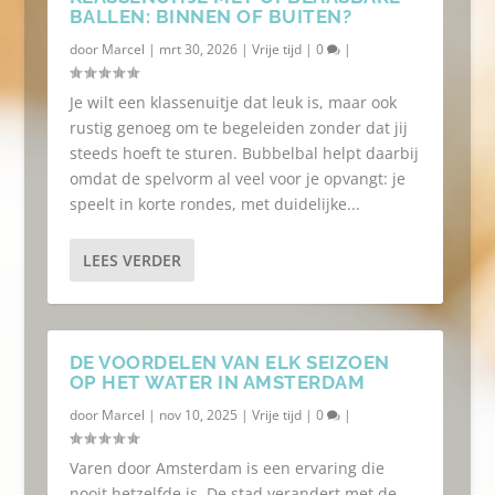
BALLEN: BINNEN OF BUITEN?
door
Marcel
|
mrt 30, 2026
|
Vrije tijd
|
0
|
Je wilt een klassenuitje dat leuk is, maar ook
rustig genoeg om te begeleiden zonder dat jij
steeds hoeft te sturen. Bubbelbal helpt daarbij
omdat de spelvorm al veel voor je opvangt: je
speelt in korte rondes, met duidelijke...
LEES VERDER
DE VOORDELEN VAN ELK SEIZOEN
OP HET WATER IN AMSTERDAM
door
Marcel
|
nov 10, 2025
|
Vrije tijd
|
0
|
Varen door Amsterdam is een ervaring die
nooit hetzelfde is. De stad verandert met de