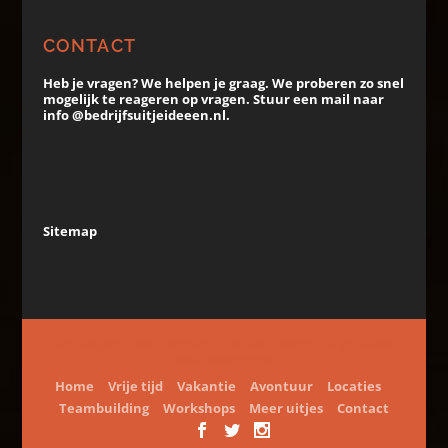
CONTACT
Heb je vragen? We helpen je graag. We proberen zo snel
mogelijk te reageren op vragen. Stuur een mail naar
info @bedrijfsuitjeideeen.nl.
Sitemap
Ontworpen door
Elegant Themes
| Mogelijk gemaakt
door
WordPress
Home
Vrije tijd
Vakantie
Avontuur
Locaties
Teambuilding
Workshops
Meer uitjes
Contact