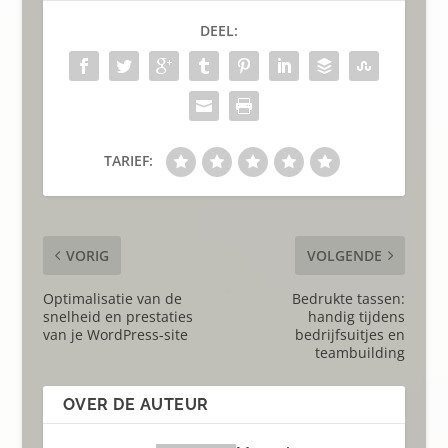
DEEL:
TARIEF:
VORIG
VOLGENDE
Optimalisatie van de
Bedrukte tassen:
snelheid en prestaties
handig tijdens
van je WordPress-site
bedrijfsuitjes en
teambuilding
OVER DE AUTEUR