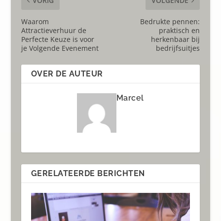
VORIG
VOLGENDE
Waarom
Bedrukte pennen:
Attractieverhuur de
praktisch en
Perfecte Keuze is voor
herkenbaar bij
je Volgende Evenement
bedrijfsuitjes
OVER DE AUTEUR
Marcel
GERELATEERDE BERICHTEN