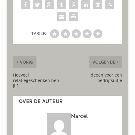
TARIEF:
VORIG
VOLGENDE
Hoeveel
Ideeën voor een
relatiegeschenken heb
bedrijfsuitje
jij?
OVER DE AUTEUR
Marcel