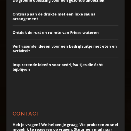
De groene oplossing voor een gezonde akoestiek
Ontsnap aan de drukte met een luxe sauna
arrangement
Ontdek de rust en ruimte van Friese wateren
Verfrissende ideeën voor een bedrijfsuitje met eten en
activiteit
Inspirerende ideeën voor bedrijfsuitjes die écht
bijblijven
CONTACT
Heb je vragen? We helpen je graag. We proberen zo snel
mogelijk te reageren op vragen. Stuur een mail naar