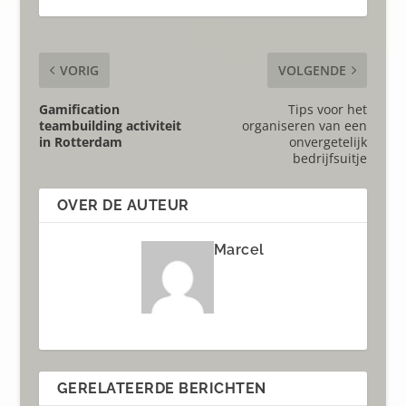
VORIG
VOLGENDE
Gamification
Tips voor het
teambuilding activiteit
organiseren van een
in Rotterdam
onvergetelijk
bedrijfsuitje
OVER DE AUTEUR
Marcel
GERELATEERDE BERICHTEN