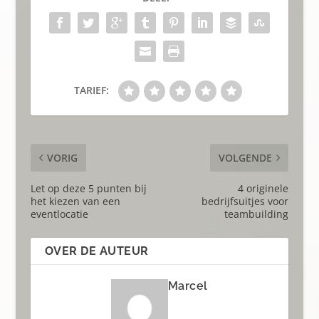
TARIEF:
VORIG
VOLGENDE
Let op deze 5 punten bij
4 originele
het kiezen van een
bedrijfsuitjes voor
eventlocatie
teambuilding
OVER DE AUTEUR
Marcel