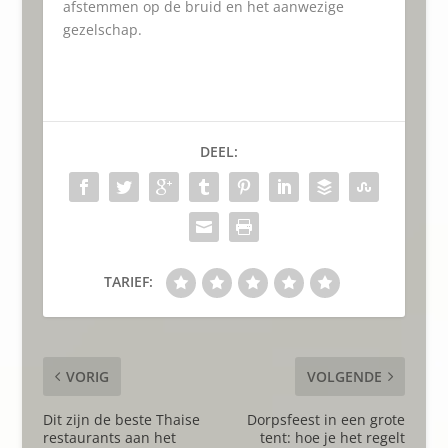
afstemmen op de bruid en het aanwezige
gezelschap.
DEEL:
TARIEF:
VORIG
VOLGENDE
Dit zijn de beste Thaise
Dorpsfeest in een grote
restaurants aan het
tent: hoe je het regelt