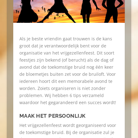
Als je beste vriendin gaat trouwen is de kans
groot dat je verantwoordelijk bent voor de
organisatie van het vrijgezellenfeest. Dit soort
feestjes zijn bekend (of berucht) als de dag of
avond dat de toekomstige bruid nog één keer
de bloemetjes buiten zet voor de bruiloft. Voor
iedereen hoort dit een memorabele avond te
worden. Zoiets organiseren is niet zonder
problemen. Wij hebben 6 tips verzameld
waardoor het gegarandeerd een succes wordt!
MAAK HET PERSOONLIJK
Het vrijgezellenfeest wordt georganiseerd voor
de toekomstige bruid. Bij de organisatie zul je