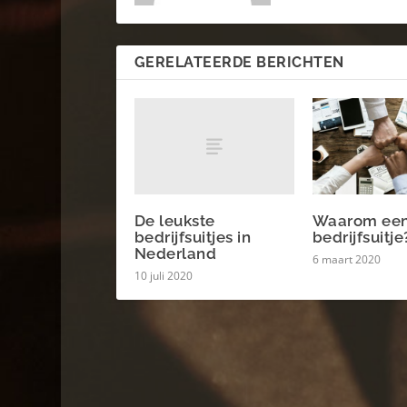
GERELATEERDE BERICHTEN
De leukste
Waarom ee
bedrijfsuitjes in
bedrijfsuitje
Nederland
6 maart 2020
10 juli 2020