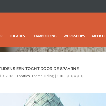
UR
LOCATIES
TEAMBUILDING
WORKSHOPS
MEER UI
IJDENS EEN TOCHT DOOR DE SPAARNE
i 9, 2018
|
Locaties
,
Teambuilding
|
0
|