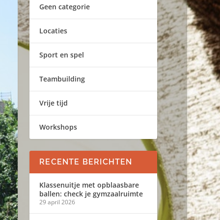
Geen categorie
Locaties
Sport en spel
Teambuilding
Vrije tijd
Workshops
RECENTE BERICHTEN
Klassenuitje met opblaasbare
ballen: check je gymzaalruimte
29 april 2026