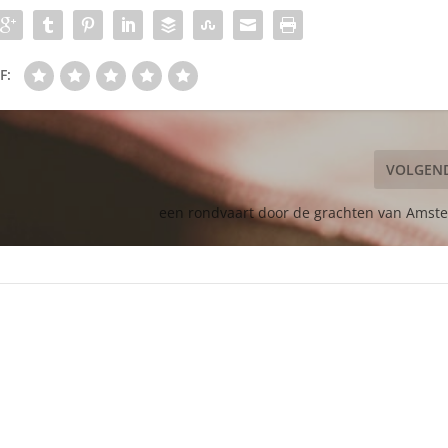
F:
VOLGEN
een rondvaart door de grachten van Amst