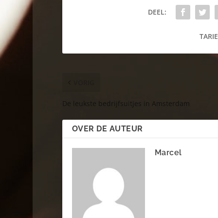
DEEL:
TARIE
VORIG
De leukste bedrijfsuitjes in Amsterdam
OVER DE AUTEUR
Marcel