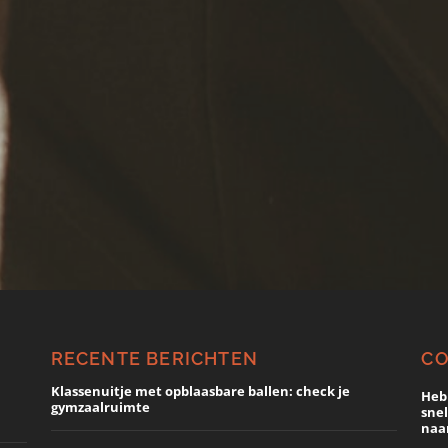
RECENTE BERICHTEN
C
Klassenuitje met opblaasbare ballen: check je
Heb
gymzaalruimte
snel
naar