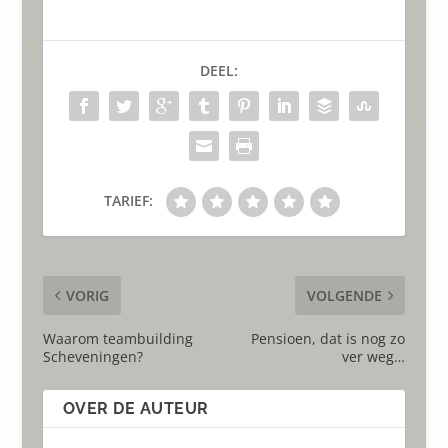
DEEL:
TARIEF:
VORIG
VOLGENDE
Waarom teambuilding
Pensioen, dat is nog zo
Scheveningen?
ver weg…
OVER DE AUTEUR